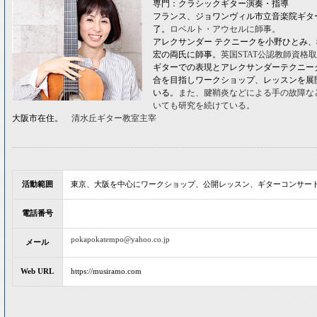
専門：クラシックギター演奏・指導
フランス、ジョワンヴィル市立音楽院ギタ
了。
ロベルト・アウセルに師事。
アレクサンダー テクニークを小野ひとみ
宏の両氏に師事。
英国STAT公認教師資格
ギターでの表現とアレクサンダーテクニー
合を目指しワークショップ、レッスンを展
いる。
また、腱鞘炎などによる手の故障な
いても研究を続けている。
大阪市在住。
清水丘ギター教室主宰
活動範囲
東京、大阪を中心にワークショップ、公開レッスン、ギターコンサー
電話番号
pokapokatempo@yahoo.co.jp
メール
Web URL
https://musiramo.com