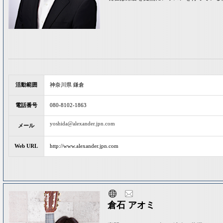
活動範囲
神奈川県 鎌倉
電話番号
080-8102-1863
yoshida@alexander.jpn.com
メール
Web URL
http://www.alexander.jpn.com
倉石 アオミ