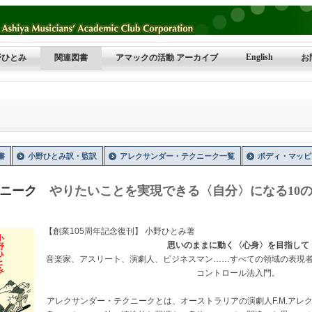
English
野ひとみ
関連図書
アマックの活動 アーカイブ
お
書
小野ひとみ訳・監訳
アレクサンダー・テクニーク一覧
ボディ・マッピ
クニーク
やりたいことを実現できる〈自分〉になる10
【創業105周年記念復刊】 小野ひとみ著
思いのままに動く〈心身〉を目指して
音楽家、アスリート、演劇人、ビジネスマン……すべての領域の表現
コントロール法入門。
アレクサンダー・テクニークとは、オーストラリアの演劇人F.M.アレ