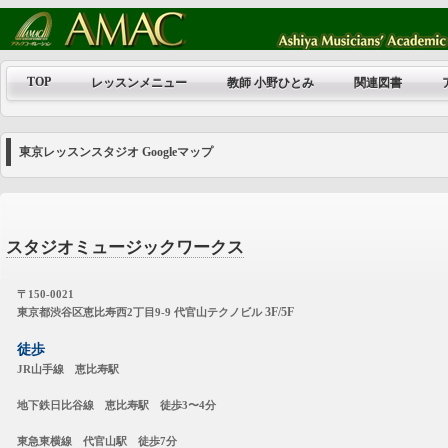
TOP
レッスンメニュー
教師 小野ひとみ
関連図書
東京レッスンスタジオ Googleマップ
スタジオミュージックワークス
〒150-0021
3F/5F
東京都渋谷区恵比寿西2丁目9-9 代官山テクノビル
徒歩
JR山手線 恵比寿駅
地下鉄日比谷線 恵比寿駅 徒歩3〜4分
東急東横線 代官山駅 徒歩7分