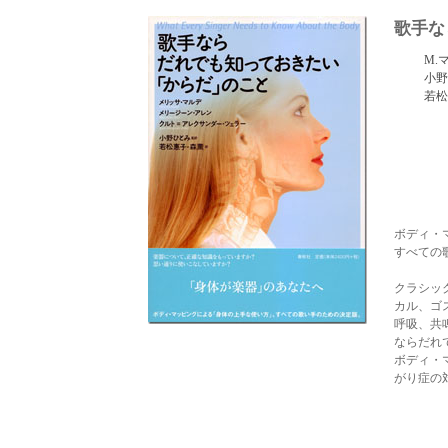
歌手な
M.
小
若松
ボディ・
すべての
クラシッ
カル、ゴ
呼吸、共
ならだれ
ボディ・
がり症の